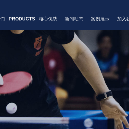
我们
PRODUCTS
核心优势
新闻动态
案例展示
加入
 US
ADVANTAGE
NEWS
CASE
JOIN
SHOW