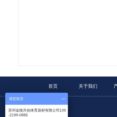
首页
关于我们
请您留言
苏州金陵共创体育器材有限公司139
-2199-0886