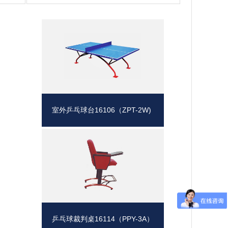
室外乒乓球台16106（ZPT-2W)
乒乓球裁判桌16114（PPY-3A）