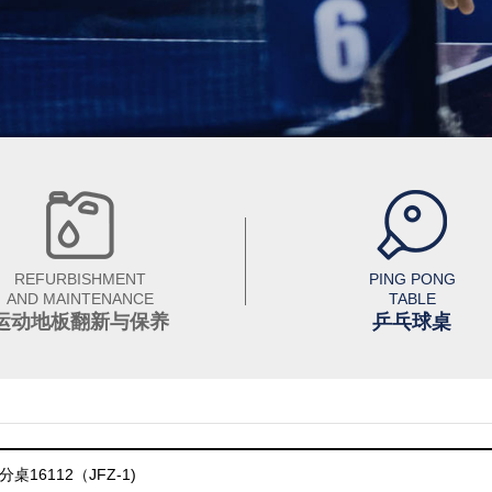
REFURBISHMENT
PING PONG
AND MAINTENANCE
TABLE
运动地板翻新与保养
乒乓球桌
桌16112（JFZ-1)