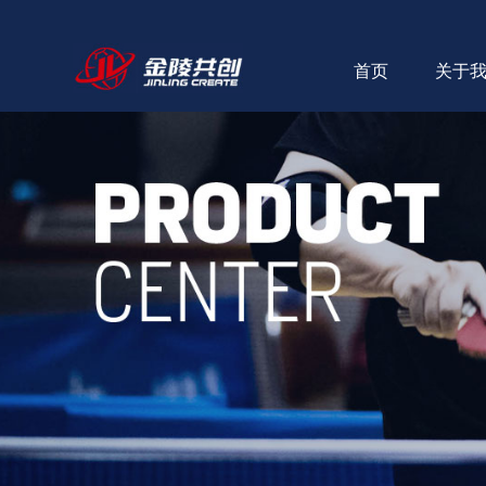
首页
关于
HOME
ABOUT